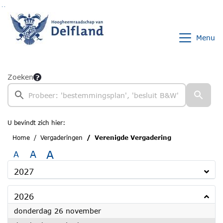
Ga naar de inhoud van deze pagina
Ga naar het zoeken
Ga naar het menu
Menu
Zoeken
U bevindt zich hier:
Home
Vergaderingen
Verenigde Vergadering
A
A
A
2027
2026
2026
donderdag 26 november