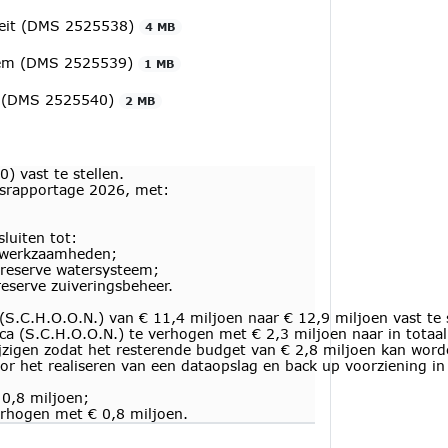
iteit (DMS 2525538)
4 MB
teem (DMS 2525539)
1 MB
en (DMS 2525540)
2 MB
 vast te stellen.
ursrapportage 2026, met:
luiten tot:
erwerkzaamheden;
sreserve watersysteem;
reserve zuiveringsbeheer.
(S.C.H.O.O.N.) van € 11,4 miljoen naar € 12,9 miljoen vast te 
ca (S.C.H.O.O.N.) te verhogen met € 2,3 miljoen naar in totaal
ijzigen zodat het resterende budget van € 2,8 miljoen kan word
oor het realiseren van een dataopslag en back up voorziening in
 0,8 miljoen;
erhogen met € 0,8 miljoen.