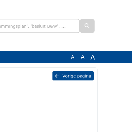
A
A
A
Vorige pagina