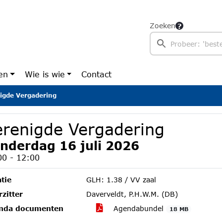
Zoeken
en
Wie is wie
Contact
igde Vergadering
erenigde Vergadering
nderdag 16 juli 2026
00 - 12:00
tie
GLH: 1.38 / VV zaal
zitter
Daverveldt, P.H.W.M. (DB)
nda documenten
Agendabundel
18 MB