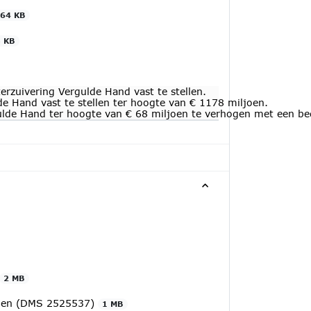
64 KB
 KB
rzuivering Vergulde Hand vast te stellen.
de Hand vast te stellen ter hoogte van € 1178 miljoen.
ulde Hand ter hoogte van € 68 miljoen te verhogen met een bed
2 MB
ingen (DMS 2525537)
1 MB