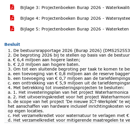
Bijlage 3: Projectenboeken Burap 2026 - Waterkwal
Bijlage 4: Projectenboeken Burap 2026 - Watersys
Bijlage 5: Projectenboeken Burap 2026 - Waterket
Besluit
1. De bestuursrapportage 2026 (Burap 2026) (DMS2525530)
2. De begroting 2026 bij te stellen op basis van de bestu
a. € 6,4 miljoen aan hogere lasten;
b. € 2,0 miljoen aan hogere baten.
3. Om tot een sluitende begroting per taak te komen te bes
a. een toevoeging van € 0,8 miljoen aan de reserve bagg
b. een toevoeging van € 0,7 miljoen aan de tariefdemping
c. een onttrekking van € 5,9 miljoen uit de tariefdempings
4. Met betrekking tot investeringsprojecten te besluiten:
a. 1. Het investeringsplan van het project Waterharmonica 
a. 2. Het uitvoeringskrediet voor het project Waterharmoni
b. de scope van het project ’De nieuwe ICT-Werkplek‘ te w
het aanschaffen van hardware inclusief inrichtingskosten v
op eigen locaties.
c. Het verzamelkrediet voor waternatuur te verlagen met €
d. Het verzamelkrediet voor mitigerende maatregelen te v