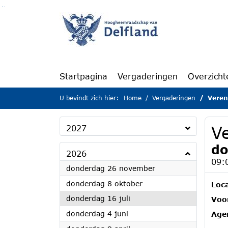
Ga naar de inhoud van deze pagina
Ga naar het zoeken
Ga naar het menu
Startpagina
Vergaderingen
Overzicht
U bevindt zich hier:
Home
Vergaderingen
Veren
V
2027
do
2026
09:
2026
donderdag 26 november
2026
donderdag 8 oktober
Loca
2026
donderdag 16 juli
Voor
2026
donderdag 4 juni
Age