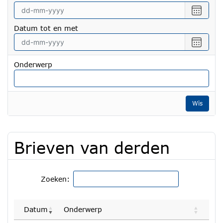
Selecte
een
Datum tot en met
datum
vanaf
Selecte
een
datum
Onderwerp
tot
en
met
Wis
Brieven van derden
Zoeken:
Datum
Onderwerp