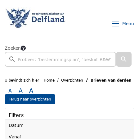
Ga naar de inhoud van deze pagina
Ga naar het zoeken
Ga naar het menu
Menu
Zoeken
U bevindt zich hier:
Home
Overzichten
Brieven van derden
A
A
A
Terug naar overzichten
Filters
Datum
vanaf