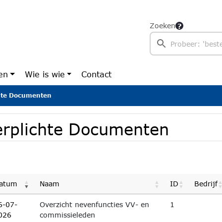
Zoeken
en
Wie is wie
Contact
hte Documenten
erplichte Documenten
atum
Naam
ID
Bedrijf
6-07-
Overzicht nevenfuncties VV- en
1
026
commissieleden