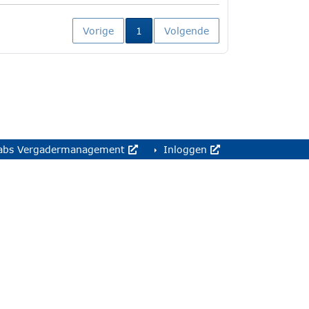
Huidige pagina
Vorige
1
Volgende
abs Vergadermanagement
Inloggen