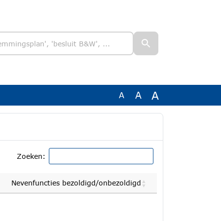
A
A
A
Zoeken:
Nevenfuncties bezoldigd/onbezoldigd