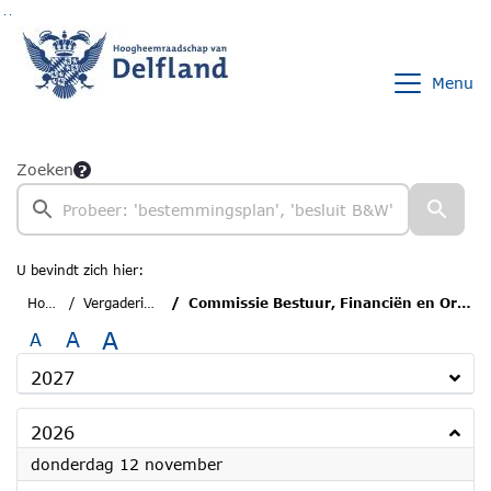
Ga naar de inhoud van deze pagina
Ga naar het zoeken
Ga naar het menu
Menu
Zoeken
U bevindt zich hier:
Home
Vergaderingen
Commissie Bestuur, Financiën en Organisatie
A
A
A
2027
2026
2026
donderdag 12 november