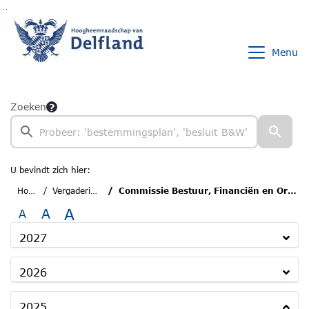
Ga naar de inhoud van deze pagina
Ga naar het zoeken
Ga naar het menu
Menu
Zoeken
U bevindt zich hier:
Home
Vergaderingen
Commissie Bestuur, Financiën en Organisatie
A
A
A
2027
2026
2025