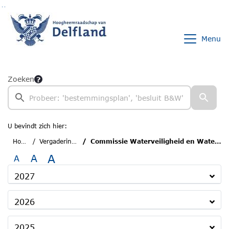
Ga naar de inhoud van deze pagina
Ga naar het zoeken
Ga naar het menu
Menu
Zoeken
U bevindt zich hier:
Home
Vergaderingen
Commissie Waterveiligheid en Waterketen
A
A
A
2027
2026
2025