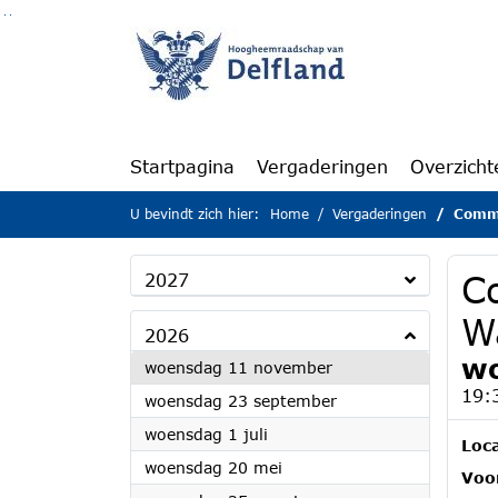
Ga naar de inhoud van deze pagina
Ga naar het zoeken
Ga naar het menu
Startpagina
Vergaderingen
Overzicht
U bevindt zich hier:
Home
Vergaderingen
Commi
C
2027
W
2026
wo
2026
woensdag 11 november
19:
2026
woensdag 23 september
2026
woensdag 1 juli
Loca
2026
woensdag 20 mei
Voor