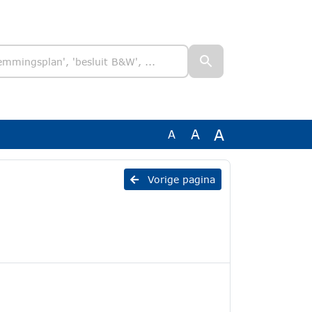
A
A
A
n
Vorige pagina