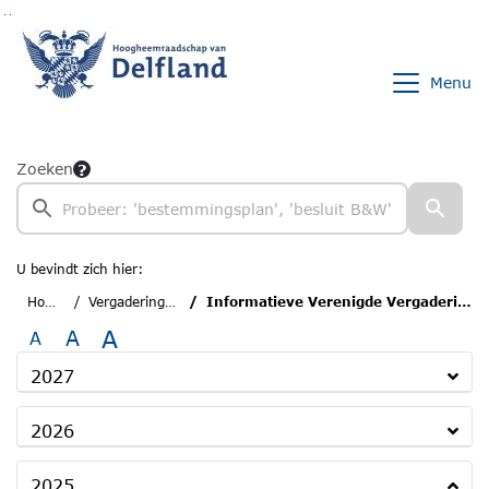
Ga naar de inhoud van deze pagina
Ga naar het zoeken
Ga naar het menu
Menu
Zoeken
U bevindt zich hier:
Home
Vergaderingen
Informatieve Verenigde Vergadering
A
A
A
2027
2026
2025