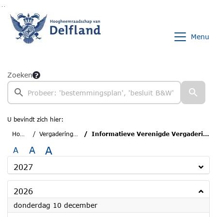
Ga naar de inhoud van deze pagina
Ga naar het zoeken
Ga naar het menu
Menu
Zoeken
U bevindt zich hier:
Home
Vergaderingen
Informatieve Verenigde Vergadering
A
A
A
2027
2026
2026
donderdag 10 december