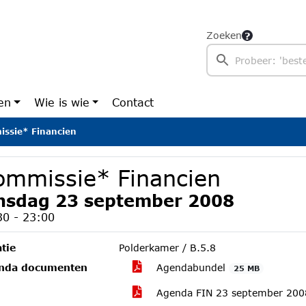
Zoeken
en
Wie is wie
Contact
ssie* Financien
ommissie* Financien
nsdag 23 september 2008
30 - 23:00
tie
Polderkamer / B.5.8
nda documenten
Agendabundel
25 MB
Agenda FIN 23 september 20