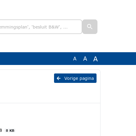
A
A
A
Vorige pagina
08
8 KB