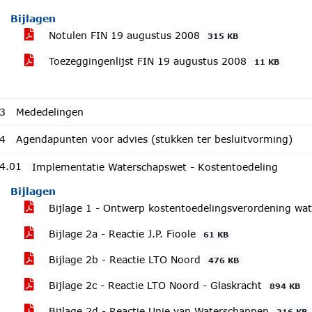
Bijlagen
Notulen FIN 19 augustus 2008
315 KB
Toezeggingenlijst FIN 19 augustus 2008
11 KB
3
Mededelingen
4
Agendapunten voor advies (stukken ter besluitvorming)
4.01
Implementatie Waterschapswet - Kostentoedeling
Bijlagen
Bijlage 1 - Ontwerp kostentoedelingsverordening w
Bijlage 2a - Reactie J.P. Fioole
61 KB
Bijlage 2b - Reactie LTO Noord
476 KB
Bijlage 2c - Reactie LTO Noord - Glaskracht
894 KB
Bijlage 2d - Reactie Unie van Waterschappen
216 KB