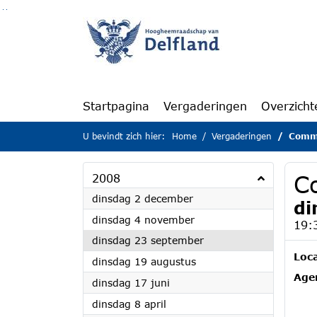
Ga naar de inhoud van deze pagina
Ga naar het zoeken
Ga naar het menu
Startpagina
Vergaderingen
Overzicht
U bevindt zich hier:
Home
Vergaderingen
Commi
C
2008
2008
dinsdag 2 december
di
2008
dinsdag 4 november
19:
2008
dinsdag 23 september
Loca
2008
dinsdag 19 augustus
Age
2008
dinsdag 17 juni
2008
dinsdag 8 april