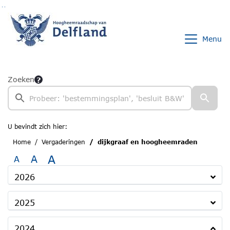
Ga naar de inhoud van deze pagina
Ga naar het zoeken
Ga naar het menu
Menu
Zoeken
U bevindt zich hier:
Home
Vergaderingen
dijkgraaf en hoogheemraden
A
A
A
2026
2025
2024