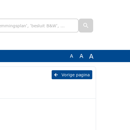
A
A
A
Vorige pagina