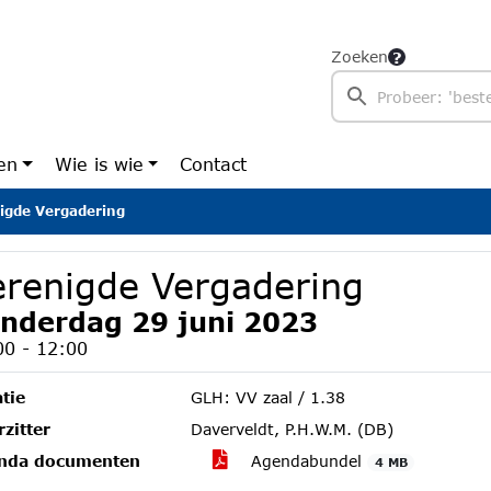
Zoeken
en
Wie is wie
Contact
igde Vergadering
erenigde Vergadering
nderdag 29 juni 2023
00 - 12:00
tie
GLH: VV zaal / 1.38
zitter
Daverveldt, P.H.W.M. (DB)
nda documenten
Agendabundel
4 MB