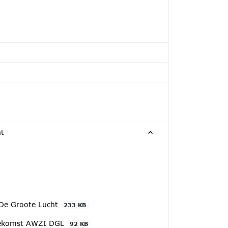
ht
 De Groote Lucht
233 KB
 Toekomst AWZI DGL
92 KB