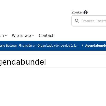
Zoeken
en
Wie is wie
Contact
ie Bestuur, Financiën en Organisatie (donderdag 2 juli 2026)
Agendabunde
gendabundel