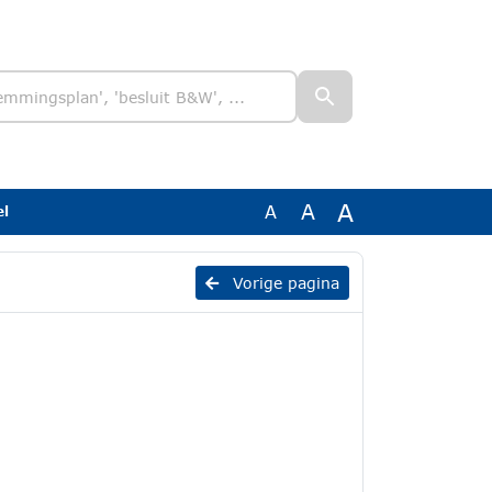
A
A
A
l
Vorige pagina