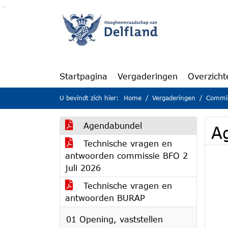
Ga naar de inhoud van deze pagina
Ga naar het zoeken
Ga naar het menu
Startpagina
Vergaderingen
Overzicht
U bevindt zich hier:
Home
Vergaderingen
Commiss
Agendabundel
A
Technische vragen en
antwoorden commissie BFO 2
juli 2026
Technische vragen en
antwoorden BURAP
01 Opening, vaststellen