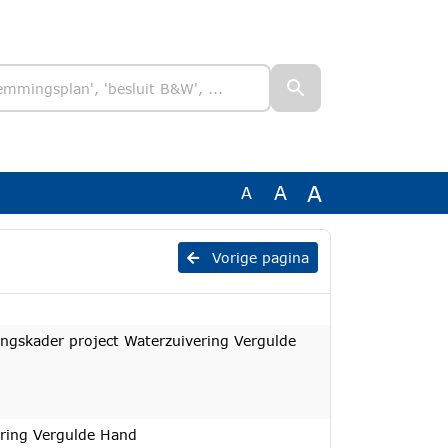
A
A
A
Vorige pagina
ngskader project Waterzuivering Vergulde
ering Vergulde Hand