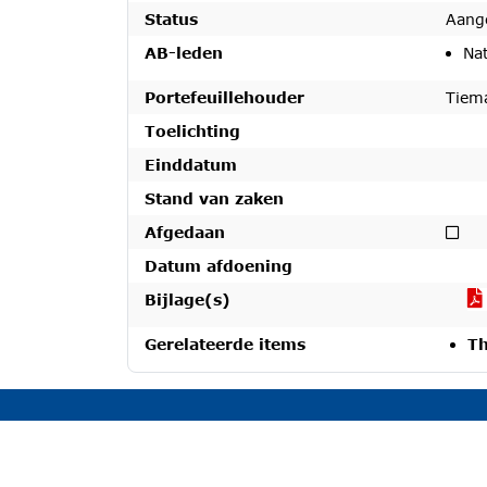
Status
Aang
AB-leden
Na
Portefeuillehouder
Tiem
Toelichting
Einddatum
Stand van zaken
Nie
Afgedaan
Datum afdoening
Bijlage(s)
Gerelateerde items
Th