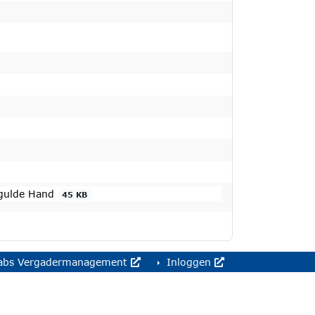
rgulde Hand
45 KB
abs Vergadermanagement
Inloggen