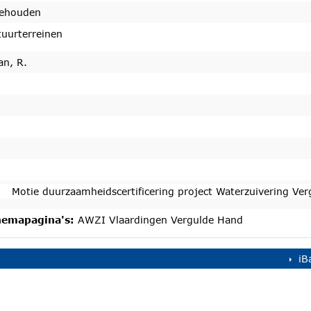
ehouden
tuurterreinen
an, R.
t afgedaan
Motie duurzaamheidscertificering project Waterzuivering Ve
emapagina's:
AWZI Vlaardingen Vergulde Hand
iB