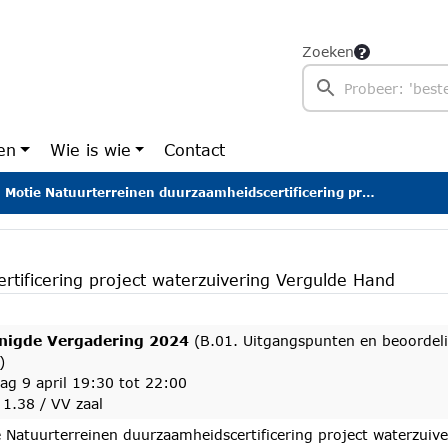
Zoeken
en
Wie is wie
Contact
Motie Natuurterreinen duurzaamheidscertificering project waterzuivering Vergulde Hand
rtificering project waterzuivering Vergulde Hand
nigde Vergadering 2024
(B.01. Uitgangspunten en beoordeli
)
ag 9 april 19:30 tot 22:00
1.38 / VV zaal
 Natuurterreinen duurzaamheidscertificering project waterzuiv