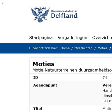
Ga naar de inhoud van deze pagina
Ga naar het zoeken
Ga naar het menu
Startpagina
Vergaderingen
Overzicht
U bevindt zich hier:
Home
Overzichten
Moties
Moties
Motie Natuurterreinen duurzaamheidsce
ID
74
Agendapunt
Vere
Hand
dinsd
GLH: 
Titel
Motie