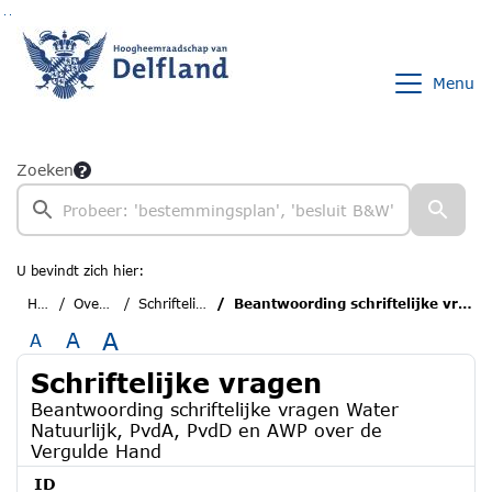
Ga naar de inhoud van deze pagina
Ga naar het zoeken
Ga naar het menu
Menu
Zoeken
U bevindt zich hier:
Home
Overzichten
Schriftelijke vragen
Beantwoording schriftelijke vragen Water Natuurlijk, PvdA, PvdD en AWP over de Vergulde Hand
A
A
A
Schriftelijke vragen
Beantwoording schriftelijke vragen Water
Natuurlijk, PvdA, PvdD en AWP over de
Vergulde Hand
ID