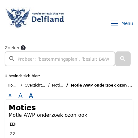
Ga naar de inhoud van deze pagina
Ga naar het zoeken
Ga naar het menu
Menu
Zoeken
U bevindt zich hier:
Home
Overzichten
Moties
Motie AWP onderzoek ozon ook
A
A
A
Moties
Motie AWP onderzoek ozon ook
ID
72