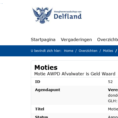
Ga naar de inhoud van deze pagina
Ga naar het zoeken
Ga naar het menu
Startpagina
Vergaderingen
Overzicht
U bevindt zich hier:
Home
Overzichten
Moties
Moties
Motie AWPD Afvalwater is Geld Waard
ID
52
Agendapunt
Vere
dond
GLH: 
Titel
Moti
Status
Aang