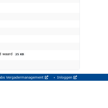
d waard
25 KB
abs Vergadermanagement
Inloggen