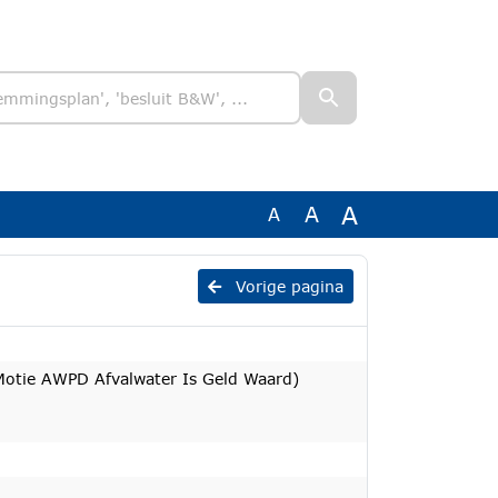
A
A
A
Vorige pagina
ie AWPD Afvalwater Is Geld Waard)