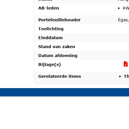
AB-leden
AW
Portefeuillehouder
Egas,
Toelichting
Einddatum
Stand van zaken
Datum afdoening
Bijlage(s)
Gerelateerde items
Th