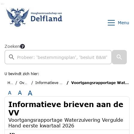
Ga naar de inhoud van deze pagina
Ga naar het zoeken
Ga naar het menu
Menu
Zoeken
U bevindt zich hier:
Home
Overzichten
Informatieve brieven aan de VV
Voortgangsrapportage Waterzuivering Vergulde Hand eerste kwartaal 2026
A
A
A
Informatieve brieven aan de
VV
Voortgangsrapportage Waterzuivering Vergulde
Hand eerste kwartaal 2026