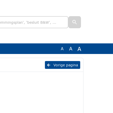
A
A
A
Vorige pagina