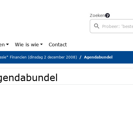
Zoeken
en
Wie is wie
Contact
sie* Financien (dinsdag 2 december 2008)
Agendabundel
gendabundel