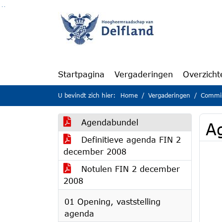
Ga naar de inhoud van deze pagina
Ga naar het zoeken
Ga naar het menu
Startpagina
Vergaderingen
Overzicht
U bevindt zich hier:
Home
Vergaderingen
Commis
Agendabundel
A
Definitieve agenda FIN 2
december 2008
Notulen FIN 2 december
2008
01 Opening, vaststelling
agenda