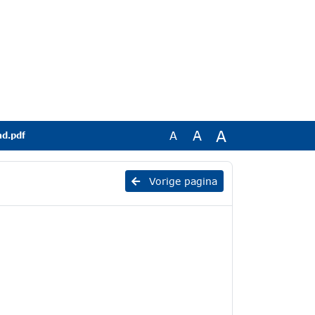
A
A
A
ad.pdf
Vorige pagina