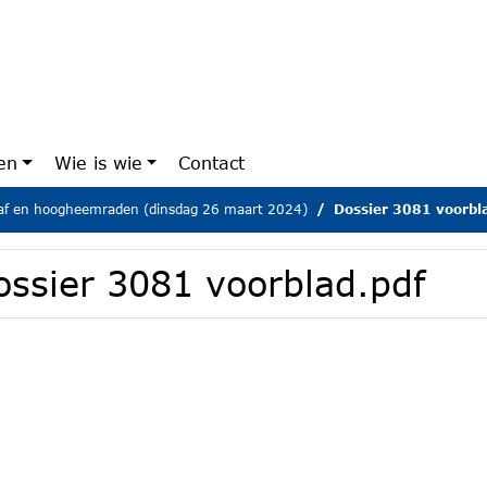
en
Wie is wie
Contact
aaf en hoogheemraden (dinsdag 26 maart 2024)
Dossier 3081 voorbl
ossier 3081 voorblad.pdf