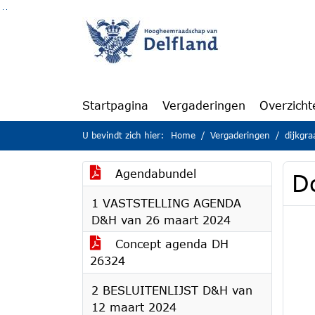
Ga naar de inhoud van deze pagina
Ga naar het zoeken
Ga naar het menu
Startpagina
Vergaderingen
Overzicht
U bevindt zich hier:
Home
Vergaderingen
dijkgr
Agendabundel
D
1 VASTSTELLING AGENDA
D&H van 26 maart 2024
Concept agenda DH
26324
2 BESLUITENLIJST D&H van
12 maart 2024