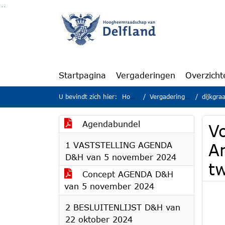
Ga naar de inhoud van deze pagina
Ga naar het zoeken
Ga naar het menu
Startpagina
Vergaderingen
Overzicht
U bevindt zich hier:
Home
Vergaderingen
dijkgra
Agendabundel
Vo
1 VASTSTELLING AGENDA
A
D&H van 5 november 2024
tw
Concept AGENDA D&H
van 5 november 2024
2 BESLUITENLIJST D&H van
22 oktober 2024