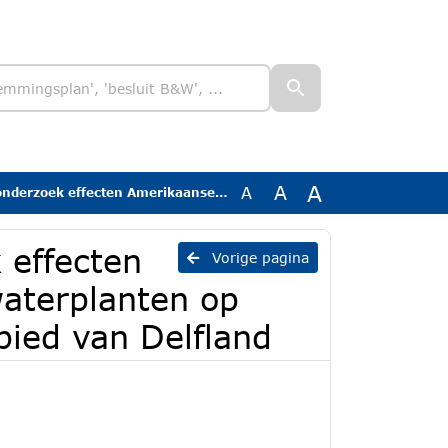
A
A
A
 rivierkreeft op waterplanten op twee locaties in het beheergebied van Delfland
 effecten
Vorige pagina
waterplanten op
bied van Delfland