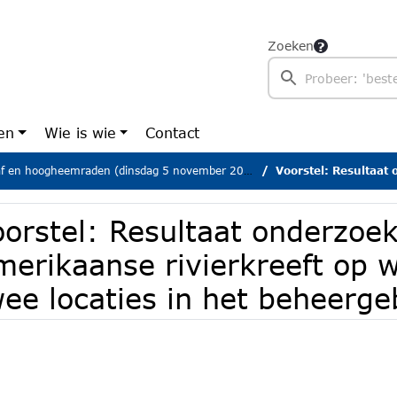
Zoeken
en
Wie is wie
Contact
af en hoogheemraden (dinsdag 5 november 2024)
Voorstel: Resultaat onderzoek effecten Amerikaanse
orstel: Resultaat onderzoek
merikaanse rivierkreeft op 
ee locaties in het beheerge