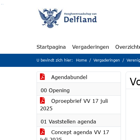
Ga naar de inhoud van deze pagina
Ga naar het zoeken
Ga naar het menu
Startpagina
Vergaderingen
Overzicht
U bevindt zich hier:
Home
Vergaderingen
Vereni
Agendabundel
V
00 Opening
Oproepbrief VV 17 juli
2025
01 Vaststellen agenda
Concept agenda VV 17
juli 2025