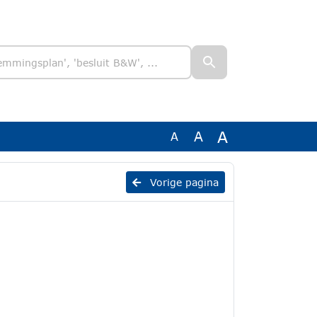
A
A
A
Vorige pagina