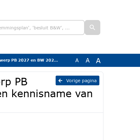
A
A
A
 Aquon en kennisname van jaarstukken 2025 GR Aquon
erp PB
Vorige pagina
en kennisname van