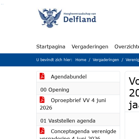
Ga naar de inhoud van deze pagina
Ga naar het zoeken
Ga naar het menu
Startpagina
Vergaderingen
Overzicht
U bevindt zich hier:
Home
Vergaderingen
Vereni
Agendabundel
V
00 Opening
2
Oproepbrief VV 4 juni
j
2026
01 Vaststellen agenda
Conceptagenda verenigde
vergadering 4 juni 2026