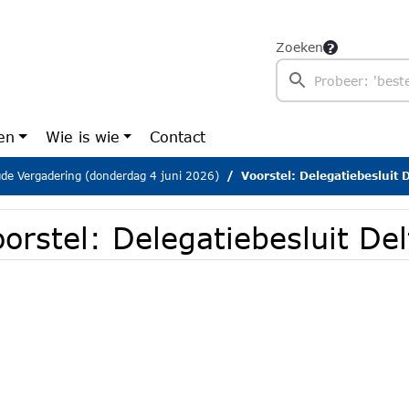
Zoeken
en
Wie is wie
Contact
gde Vergadering (donderdag 4 juni 2026)
Voorstel: Delegatiebesluit 
orstel: Delegatiebesluit De