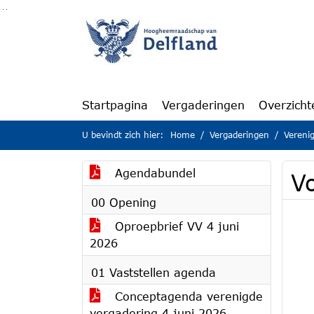
Ga naar de inhoud van deze pagina
Ga naar het zoeken
Ga naar het menu
Startpagina
Vergaderingen
Overzicht
U bevindt zich hier:
Home
Vergaderingen
Vereni
Agendabundel
Vo
00 Opening
Oproepbrief VV 4 juni
2026
01 Vaststellen agenda
Conceptagenda verenigde
vergadering 4 juni 2026