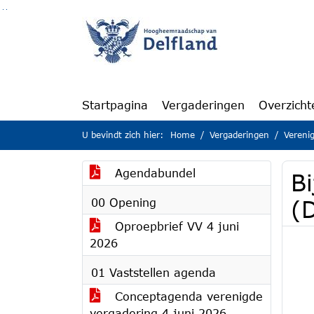
Ga naar de inhoud van deze pagina
Ga naar het zoeken
Ga naar het menu
Startpagina
Vergaderingen
Overzicht
U bevindt zich hier:
Home
Vergaderingen
Vereni
Agendabundel
B
00 Opening
(
Oproepbrief VV 4 juni
2026
01 Vaststellen agenda
Conceptagenda verenigde
vergadering 4 juni 2026