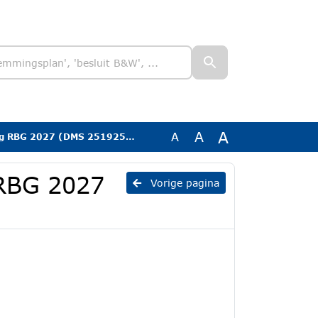
A
A
A
ng RBG 2027 (DMS 2519253)
 RBG 2027
Vorige pagina