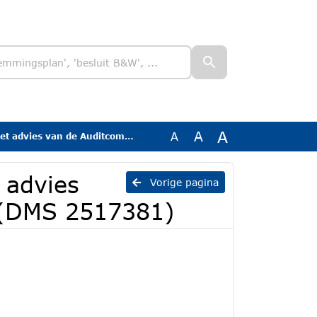
A
A
A
n de Auditcommissie 2025 (DMS 2517381)
 advies
Vorige pagina
 (DMS 2517381)