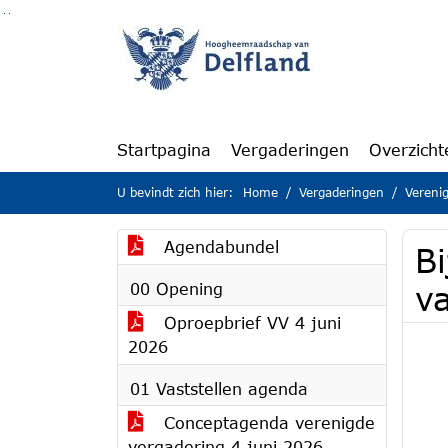
Ga naar de inhoud van deze pagina
Ga naar het zoeken
Ga naar het menu
Startpagina
Vergaderingen
Overzicht
U bevindt zich hier:
Home
Vergaderingen
Vereni
Agendabundel
Bi
00 Opening
v
Oproepbrief VV 4 juni
2026
01 Vaststellen agenda
Conceptagenda verenigde
vergadering 4 juni 2026