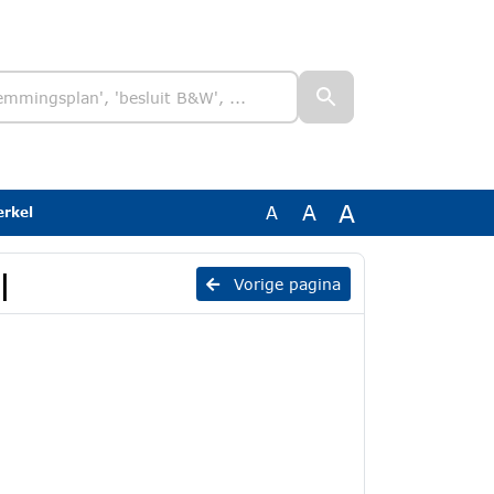
A
A
A
erkel
l
Vorige pagina