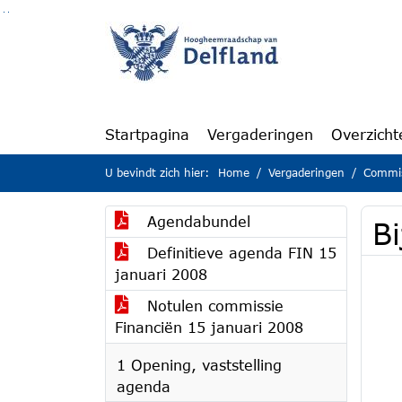
Ga naar de inhoud van deze pagina
Ga naar het zoeken
Ga naar het menu
Startpagina
Vergaderingen
Overzicht
U bevindt zich hier:
Home
Vergaderingen
Commis
Agendabundel
B
Definitieve agenda FIN 15
januari 2008
Notulen commissie
Financiën 15 januari 2008
1 Opening, vaststelling
agenda