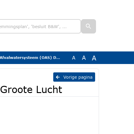
A
A
A
watersysteem (OAS) De Groote Lucht
Vorige pagina
Groote Lucht