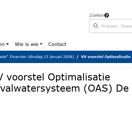
Zoeken
en
Wie is wie
Contact
sie* Financien (dinsdag 15 januari 2008)
VV voorstel Optimalisatie Afval
 voorstel Optimalisatie
fvalwatersysteem (OAS) De 