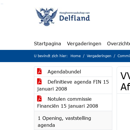
Ga naar de inhoud van deze pagina
Ga naar het zoeken
Ga naar het menu
Startpagina
Vergaderingen
Overzicht
U bevindt zich hier:
Home
Vergaderingen
Commis
Agendabundel
VV
Definitieve agenda FIN 15
A
januari 2008
Notulen commissie
Financiën 15 januari 2008
1 Opening, vaststelling
agenda