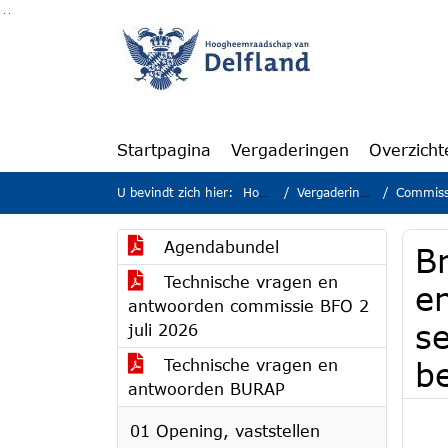
Ga naar de inhoud van deze pagina
Ga naar het zoeken
Ga naar het menu
Startpagina
Vergaderingen
Overzicht
U bevindt zich hier:
Home
Vergaderingen
Commissie 
Agendabundel
Br
Technische vragen en
e
antwoorden commissie BFO 2
s
juli 2026
Technische vragen en
b
antwoorden BURAP
01 Opening, vaststellen