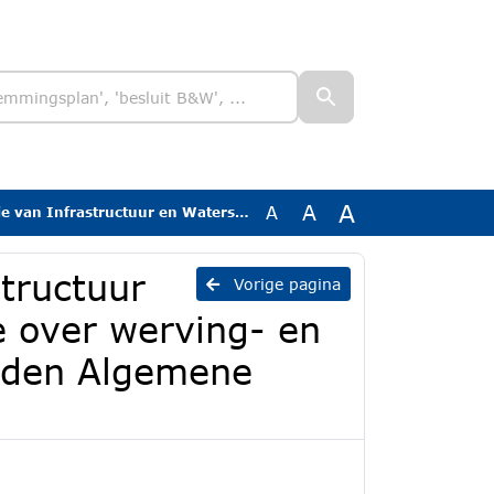
A
A
A
over Informatie over werving- en selectieprocedure kandidaatleden Algemene besturen waterschappen
structuur
Vorige pagina
e over werving- en
leden Algemene