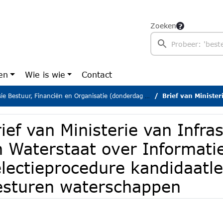
Zoeken
en
Wie is wie
Contact
Bestuur, Financiën en Organisatie (donderdag 2 juli 2026)
Brief van Ministerie van Infrastructuur en Waterstaat 
ief van Ministerie van Infra
n Waterstaat over Informati
electieprocedure kandidaat
esturen waterschappen