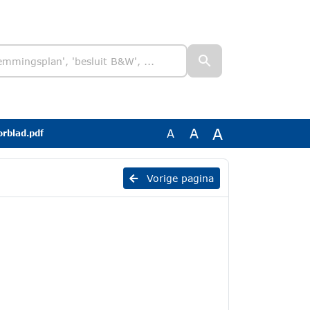
A
A
A
rblad.pdf
Vorige pagina