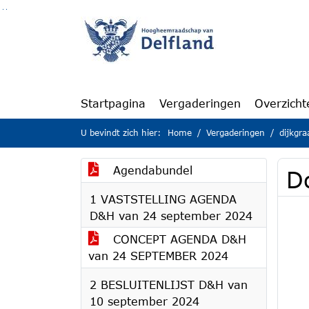
Ga naar de inhoud van deze pagina
Ga naar het zoeken
Ga naar het menu
Startpagina
Vergaderingen
Overzicht
U bevindt zich hier:
Home
Vergaderingen
dijkgr
Agendabundel
D
1 VASTSTELLING AGENDA
D&H van 24 september 2024
CONCEPT AGENDA D&H
van 24 SEPTEMBER 2024
2 BESLUITENLIJST D&H van
10 september 2024