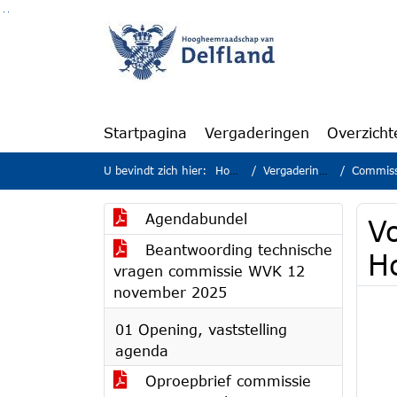
Ga naar de inhoud van deze pagina
Ga naar het zoeken
Ga naar het menu
Startpagina
Vergaderingen
Overzicht
U bevindt zich hier:
Home
Vergaderingen
Commissie 
Agendabundel
Vo
Beantwoording technische
H
vragen commissie WVK 12
november 2025
01 Opening, vaststelling
agenda
Oproepbrief commissie