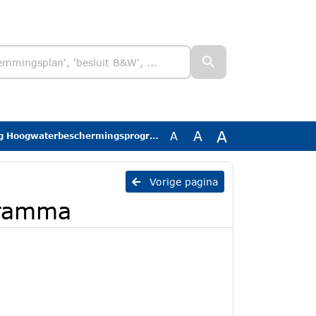
A
A
A
g Hoogwaterbeschermingsprogramma
Vorige pagina
gramma