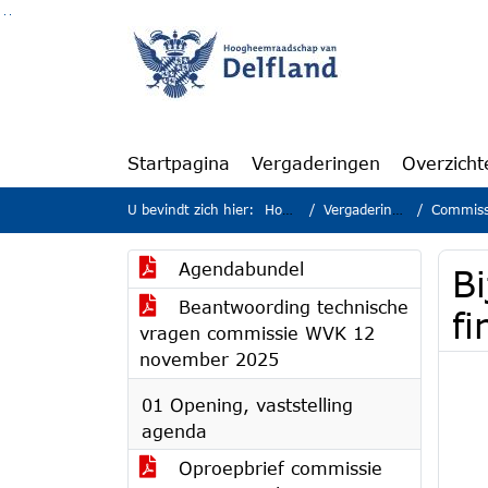
Ga naar de inhoud van deze pagina
Ga naar het zoeken
Ga naar het menu
Startpagina
Vergaderingen
Overzicht
U bevindt zich hier:
Home
Vergaderingen
Commissie 
Agendabundel
B
Beantwoording technische
f
vragen commissie WVK 12
november 2025
01 Opening, vaststelling
agenda
Oproepbrief commissie