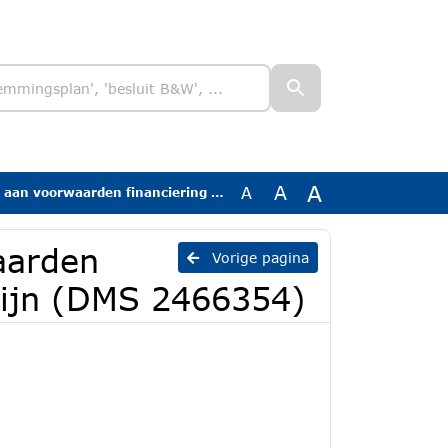
A
A
A
arden financiering middellange termijn (DMS 2466354)
aarden
Vorige pagina
mijn (DMS 2466354)