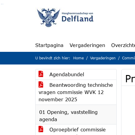
Ga naar de inhoud van deze pagina
Ga naar het zoeken
Ga naar het menu
Startpagina
Vergaderingen
Overzicht
U bevindt zich hier:
Home
Vergaderingen
Commiss
Agendabundel
P
Beantwoording technische
vragen commissie WVK 12
november 2025
01 Opening, vaststelling
agenda
Oproepbrief commissie