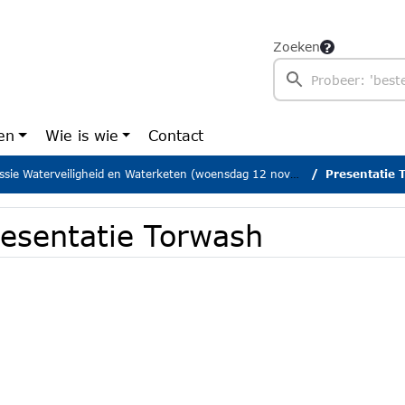
Zoeken
en
Wie is wie
Contact
ie Waterveiligheid en Waterketen (woensdag 12 november 2025)
Presentatie 
resentatie Torwash