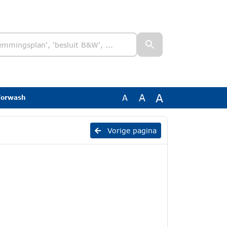
A
A
A
Torwash
Vorige pagina